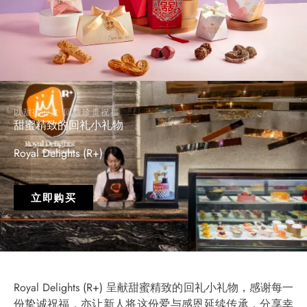
以甜蜜心意 回馈珍贵祝福
甜蜜精致的回礼小礼物
Royal Delights (R+)
立即购买
Royal Delights (R+) 呈献甜蜜精致的回礼小礼物，感谢每一
份挚诚祝福，亦让新人将这份爱与感恩延续传承，分享幸