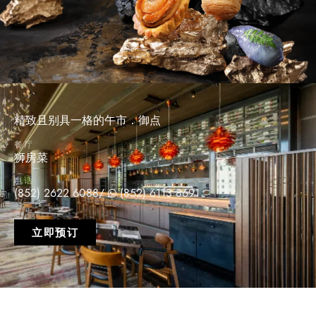
精致且别具一格的午市．御点
餐厅
狮房菜
电话
(852) 2622 6088
/
(852) 6113 8691
立即预订