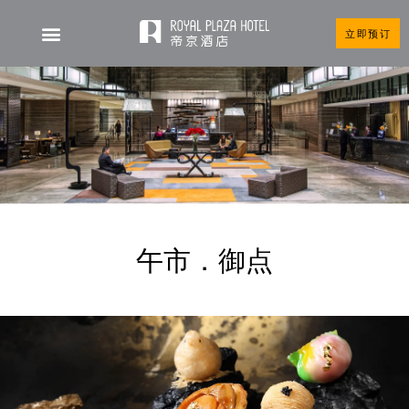
立即预订
午市．御点