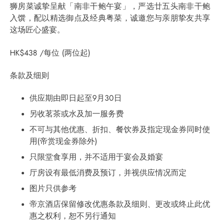
狮房菜诚挚呈献「南非干鲍午宴」，严选廿五头南非干鲍
入馔，配以精选御点及经典粤菜，诚邀您与亲朋挚友共享
这场匠心盛宴。
HK$438 /每位 (两位起)
条款及细则
供应期由即日起至9月30日
另收茗茶或水及加一服务费
不可与其他优惠、折扣、餐饮券及指定现金券同时使
用(帝赏现金券除外)
只限堂食享用，并不适用于宴会及婚宴
厅房设有最低消费及预订，并视供应情况而定
图片只供参考
帝京酒店保留修改优惠条款及细则、更改或终止此优
惠之权利，恕不另行通知