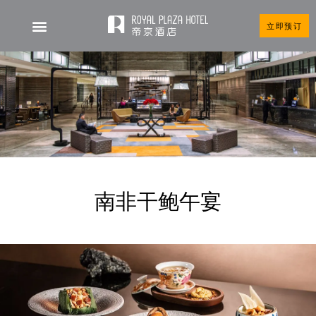
立即预订
南非干鲍午宴