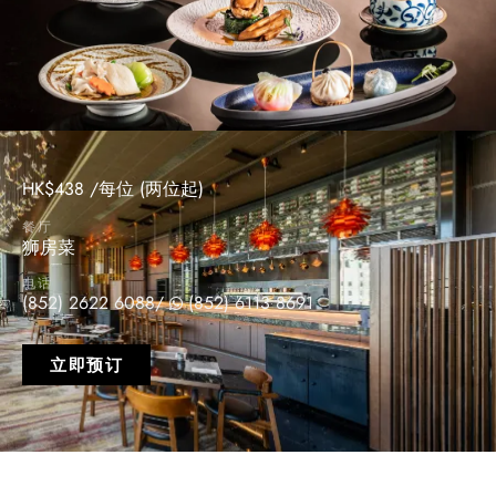
HK$438 /每位 (两位起)
餐厅
狮房菜
电话
(852) 2622 6088
/
(852) 6113 8691
立即预订