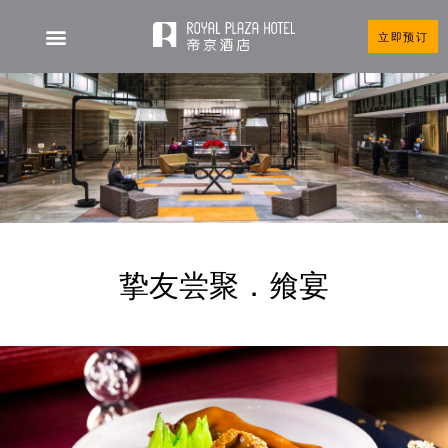
立即预订
挚友尝聚．飨宴