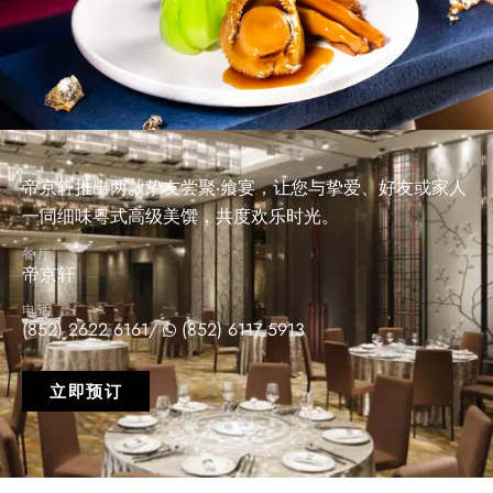
帝京轩推出两款挚友尝聚‧飨宴，让您与挚爱、好友或家人
一同细味粤式高级美馔，共度欢乐时光。
餐厅
帝京轩
电话
(852) 2622 6161
/
(852) 6117 5913
立即预订