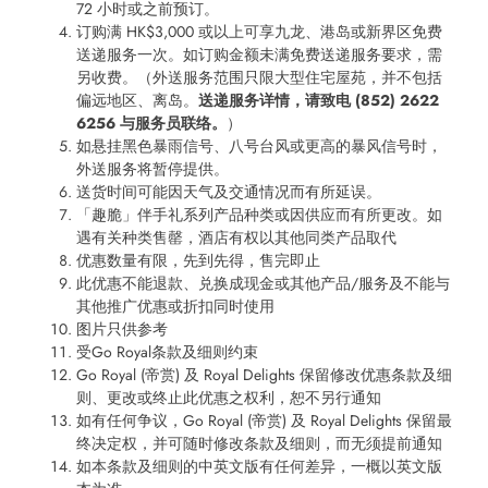
72 小时或之前预订。
订购满 HK$3,000 或以上可享九龙、港岛或新界区免费
送递服务一次。如订购金额未满免费送递服务要求，需
另收费。（外送服务范围只限大型住宅屋苑，并不包括
偏远地区、离岛。
送递服务详情，请致电 (852) 2622
6256 与服务员联络。
）
如悬挂黑色暴雨信号、八号台风或更高的暴风信号时，
外送服务将暂停提供。
送货时间可能因天气及交通情况而有所延误。
「趣脆」伴手礼系列产品种类或因供应而有所更改。如
遇有关种类售罄，酒店有权以其他同类产品取代
优惠数量有限，先到先得，售完即止
此优惠不能退款、兑换成现金或其他产品/服务及不能与
其他推广优惠或折扣同时使用
图片只供参考
受Go Royal条款及细则约束
Go Royal (帝赏) 及 Royal Delights 保留修改优惠条款及细
则、更改或终止此优惠之权利，恕不另行通知
如有任何争议，Go Royal (帝赏) 及 Royal Delights 保留最
终决定权，并可随时修改条款及细则，而无须提前通知
如本条款及细则的中英文版有任何差异，一概以英文版