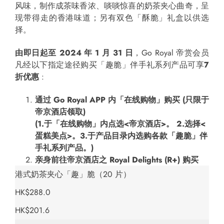
风味，制作成茶味香浓、啖啖惊喜的奶茶夹心曲奇，呈
现带得走的香港味道；另有双色「酥脆」礼盒以供选
择。
由即日起至
2024
年
1
月
31
日
，Go Royal 帝赏会员
凡经以下指定途径购买「趣脆」伴手礼系列产品可享
7
折优惠
:
通过
Go Royal APP
内「在线购物」购买 (只限于
帝京酒店领取)
(1.
于「在线购物」内点选
<
帝京酒店
>
。
2.
选择
<
蛋糕美点
>
。
3.
于产品目录内选购各款「趣脆」伴
手礼系列产品。
)
亲身前往帝京酒店之
Royal Delights (R+)
购买
港式奶茶夹心「趣」脆（20 片）
HK$288.0
HK$201.6