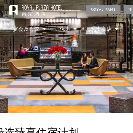
ROYAL FANS
预
宴会及会议
优惠
网上商店
绿选臻享住宿计划