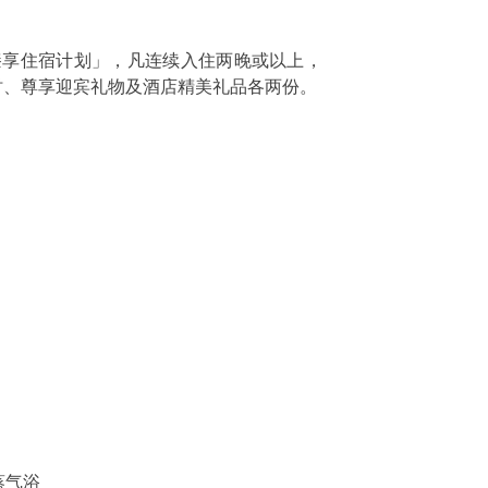
臻享住宿计划」，凡连续入住两晚或以上，
时、尊享迎宾礼物及酒店精美礼品各两份。
蒸气浴