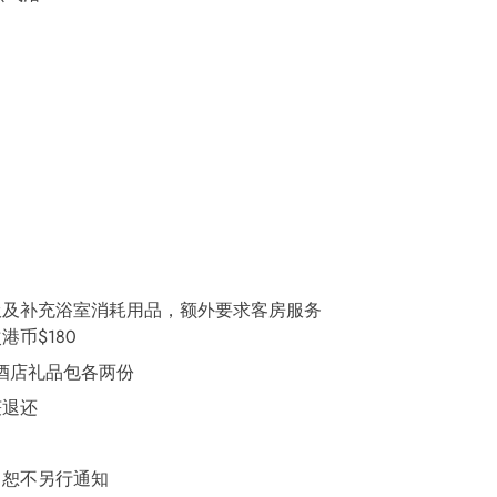
圾及补充浴室消耗用品，额外要求客房服务
币$180
礼物及酒店礼品包各两份
获退还
，恕不另行通知