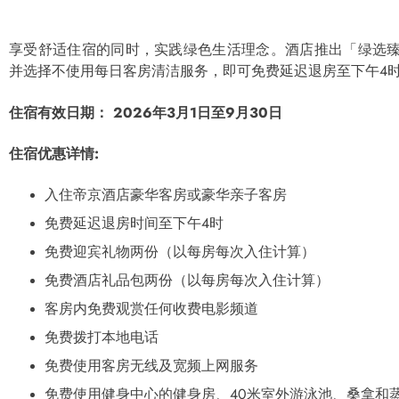
享受舒适住宿的同时，实践绿色生活理念。酒店推出「绿选
并选择不使用每日客房清洁服务，即可免费延迟退房至下午4
住宿有效日期：
2026
年
3
月
1
日至
9
月
30
日
住宿优惠详情
:
入住帝京酒店豪华客房或豪华亲子客房
免费延迟退房时间至下午4时
免费迎宾礼物两份（以每房每次入住计算）
免费酒店礼品包两份（以每房每次入住计算）
客房内免费观赏任何收费电影频道
免费拨打本地电话
免费使用客房无线及宽频上网服务
免费使用健身中心的健身房、40米室外游泳池、桑拿和