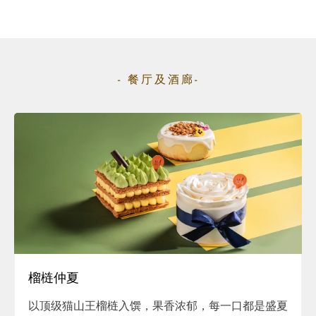
- 餐厅及酒廊-
榴梿仲夏
以顶级猫山王榴梿入馔，果香浓郁，每一口都是盛夏