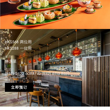
HK$568 两位用
HK$288 一位用
餐厅
狮房菜
电话
(852) 2622 6088
/
(852) 6113 8691
立即预订