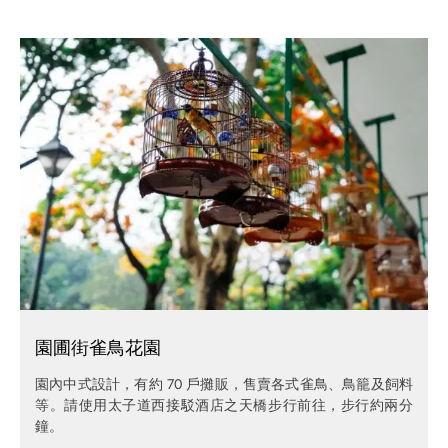
園圃街雀鳥花園
園內中式設計，有約 70 戶攤販，售賣各式雀鳥、鳥籠及飼料
等。請使用太子道西接駁酒店之天橋步行前往，步行約兩分
鐘。