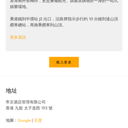
凌霄閣外形獨特，更是兼備觀光、娛樂及購物於一身的一站式
娛樂場地。
乘港鐵到中環站 J2 出口，沿路牌指示步行約 10 分鐘到達山頂
纜車總站，再換乘纜車到山頂。
更多資訊
載入更多
地址
帝京酒店管理有限公司
香港 九龍 太子道西 193 號
地圖：
Google
|
百度