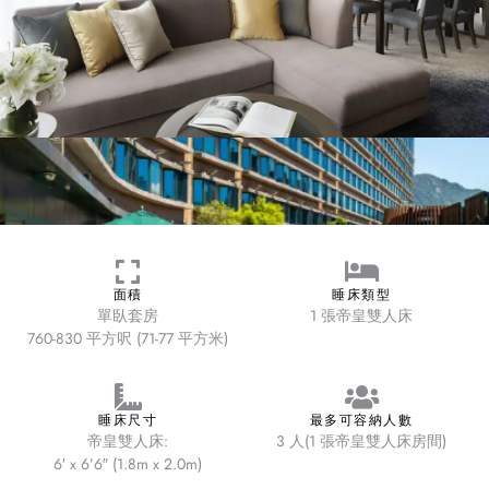
面積
睡床類型
單臥套房
1 張帝皇雙人床
760-830 平方呎 (71-77 平方米)
睡床尺寸
最多可容納人數
帝皇雙人床:
3 人(1 張帝皇雙人床房間)
6′ x 6’6″ (1.8m x 2.0m)