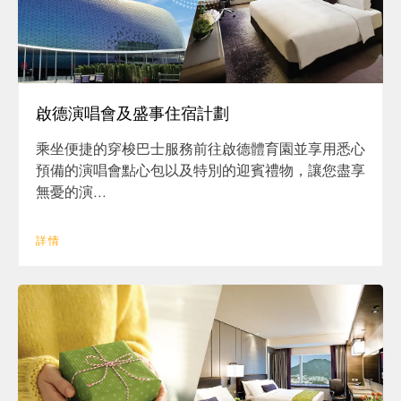
啟德演唱會及盛事住宿計劃
乘坐便捷的穿梭巴士服務前往啟德體育園並享用悉心
預備的演唱會點心包以及特別的迎賓禮物，讓您盡享
無憂的演...
詳情