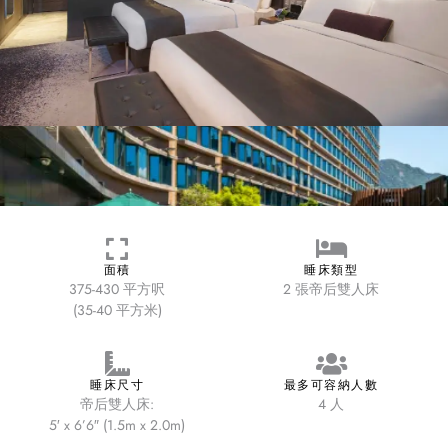
面積
睡床類型
375-430 平方呎
2 張帝后雙人床
(35-40 平方米)
睡床尺寸
最多可容納人數
帝后雙人床:
4 人
5′ x 6’6″ (1.5m x 2.0m)