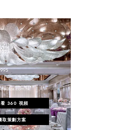
 6223
PP
9995
alplaza.com.hk
看 360 視頻
獲取策劃方案