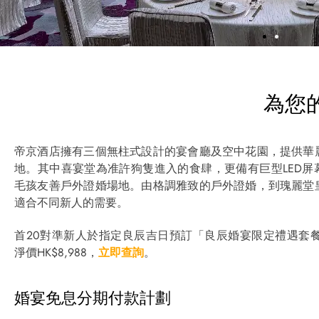
為您
帝京酒店擁有三個無柱式設計的宴會廳及空中花園，提供華
地。其中喜宴堂為准許狗隻進入的食肆，更備有巨型LED屏
毛孩友善戶外證婚場地。由格調雅致的戶外證婚，到瑰麗堂
適合不同新人的需要。
首
20
對準新人於指定良辰吉日預訂「良辰婚宴限定禮遇套
淨價
HK$8,988
，
立即查詢
。
婚宴免息分期付款計劃