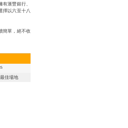
擁有滙豐銀行、
選擇以六至十八
續簡單，絕不收
戶
)最佳場地