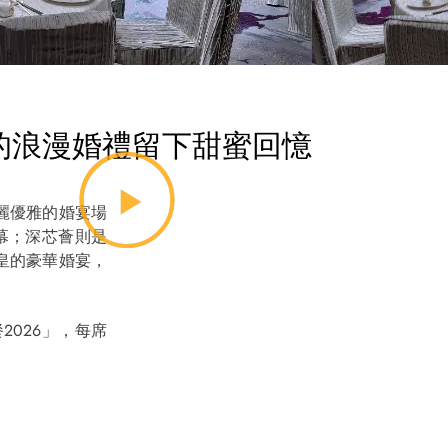
的浪漫婚禮留下甜蜜回憶
麗優雅的婚宴場
幕；深芯薈則是
皇的豪華婚宴，
餐
2026
」，每席