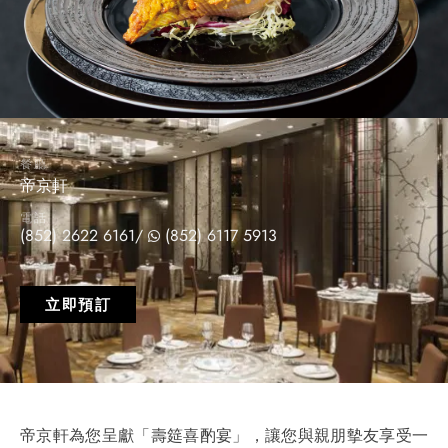
餐廳
帝京軒
電話
(852) 2622 6161
/
(852) 6117 5913
立即預訂
帝京軒為您呈獻「壽筵喜酌宴」，讓您與親朋摰友享受一