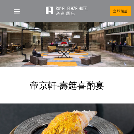
立即預訂
帝京軒‧壽筵喜酌宴