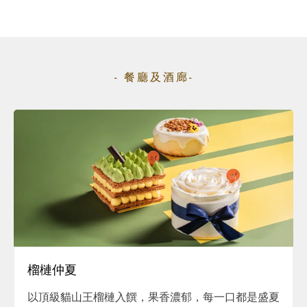
- 餐廳及酒廊-
榴槤仲夏
以頂級貓山王榴槤入饌，果香濃郁，每一口都是盛夏