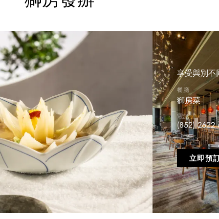
享受與別不
餐廳
獅房菜
電話
(852) 2622
立即預