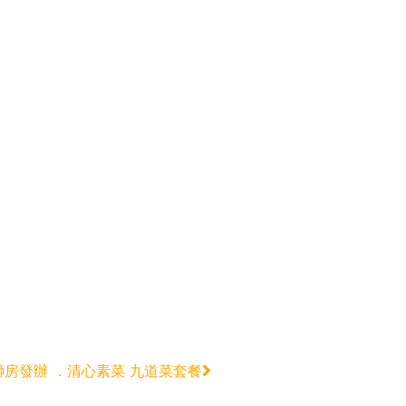
獅房發辦 ．清心素菜 九道菜套餐