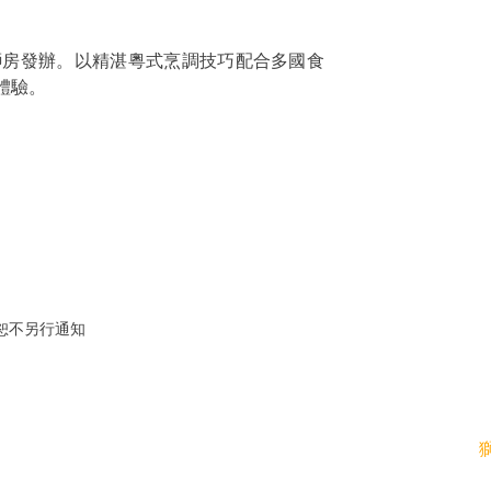
獅房發辦。以精湛粵式烹調技巧配合多國食
體驗。
恕不另行通知