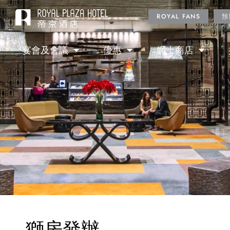
ROYAL FANS
預
宴會及會議
優惠
網上商店
獅房發辦