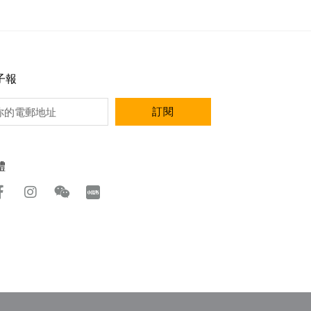
子報
訂閱
體